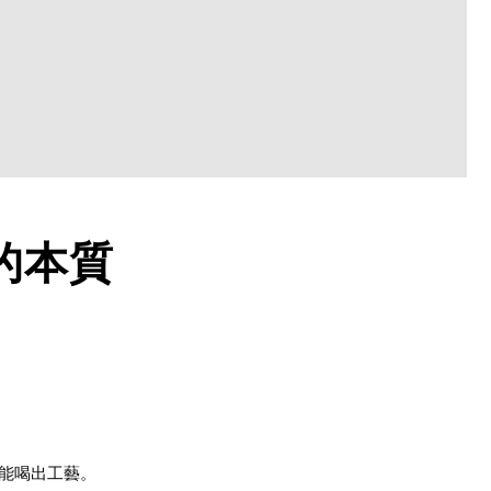
的本質
能喝出工藝。