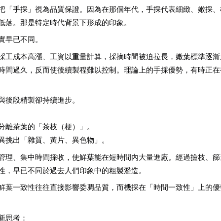
把「手採」視為品質保證。因為在那個年代，手採代表細緻、嫩採、
低落。那是特定時代背景下形成的印象。
實早已不同。
採工成本高漲、工資以重量計算，採摘時間被迫拉長，嫩葉標準逐漸
時間過久，反而使後續製程難以控制。理論上的手採優勢，有時正在
與後段精製卻持續進步。
分離茶葉的「茶枝（梗）」。
異挑出「雜質、黃片、異色物」。
管理、集中時間採收，使鮮葉能在短時間內大量進廠。經過撿枝、篩
性，早已不同於過去人們印象中的粗製濫造。
鮮葉一致性往往直接影響委凋品質，而機採在「時間一致性」上的優
新思考：