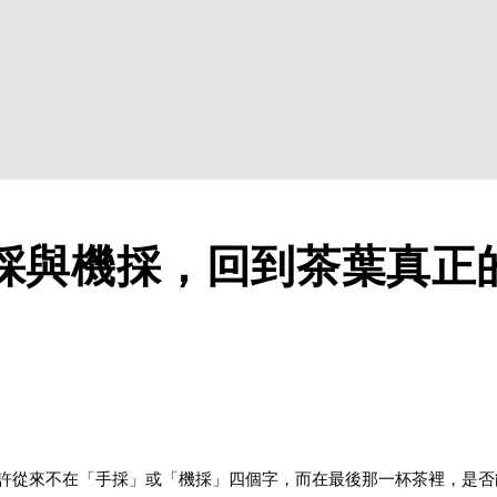
採與機採，回到茶葉真正
許從來不在「手採」或「機採」四個字，而在最後那一杯茶裡，是否