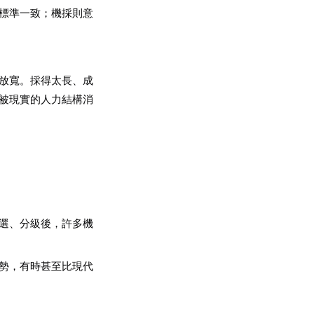
標準一致；機採則意
放寬。採得太長、成
被現實的人力結構消
選、分級後，許多機
勢，有時甚至比現代