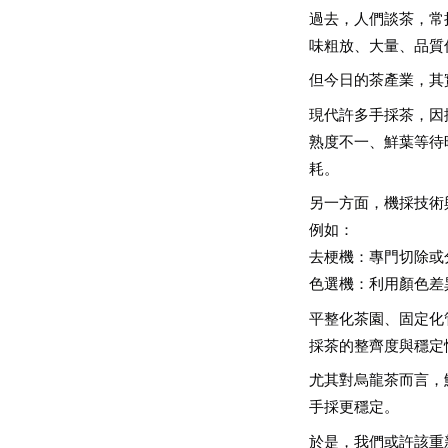
過去，人們談茶，常
味粗放、大量、品質
但今日的茶產業，其
現代許多手採茶，因
熟度不一、鮮葉等待
耗。
另一方面，機採技術
例如：
去梗機：專門切除或
色選機：利用顏色差
平整化茶園、固定化
採茶的整齊度與穩定
尤其對烏龍茶而言，
手採更穩定。
於是，我們或許該重