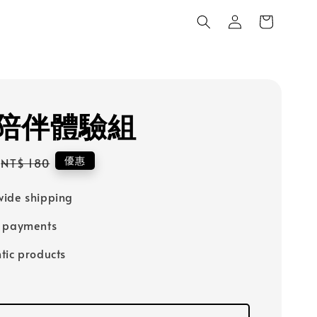
陪伴體驗組
Regular
優惠
NT$ 180
price
ide shipping
e payments
tic products