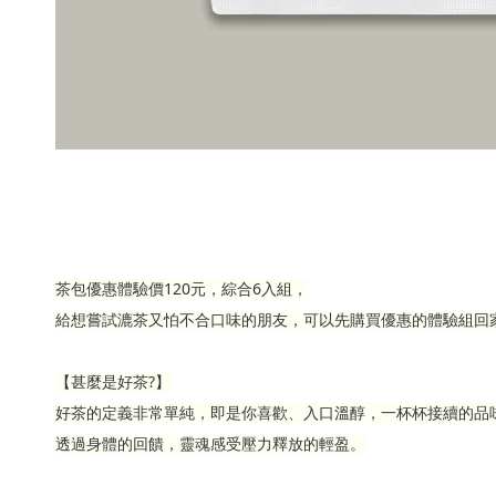
茶包優惠體驗價120元，綜合6入組，
給想嘗試漉茶又怕不合口味的朋友，可以先購買優惠的體驗組回家
【甚麼是好茶?】
好茶的定義非常單純，即是你喜歡、入口溫醇，一杯杯接續的品
透過身體的回饋，靈魂感受壓力釋放的輕盈。