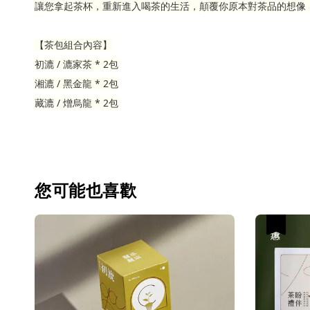
讓您拿起茶杯，重新進入喝茶的生活，顛覆你原本對茶品的想像
【茶包組合內容】
初漉 / 漉家茶 * 2包
湘漉 / 黑金龍 * 2包
藏漉 / 熷烏龍 * 2包
您可能也喜歡
優惠