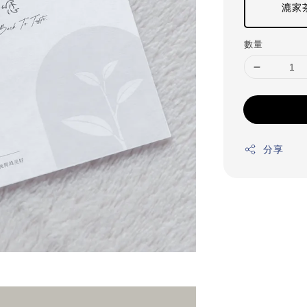
漉家茶
數量
分享