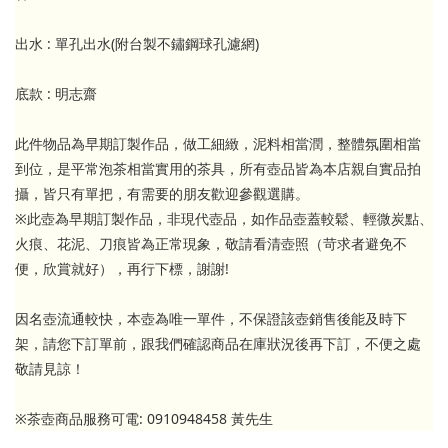
出水 : 單孔出水(附台製不鏽鋼球孔濾網)
底款 : 明志齋
此件物品為早期訂製作品，做工細緻，泥料相當潤，整體氛圍相當
到位，是平常泡茶相當實用的茶具，所有壺品皆為本店親自實品拍
攝，皆只有單把，有需要的朋友歡迎參觀選購。
※此壺為早期訂製作品，非現代壺品，如作品壺蓋較鬆、輕微炭點、
火痕、花泥、刀痕皆為正常現象，敬請看清壺照（苛求者避免不
便，欣賞就好），再行下標，謝謝!
因名壺流通較快，本壺為唯一單件，不保證該壺銷售後能及時下
架，請您下訂單前，跟我們確認商品在庫狀況後再下訂，不便之處
敬請見諒！
※茶壺商品服務可電: 0910948458 黃先生