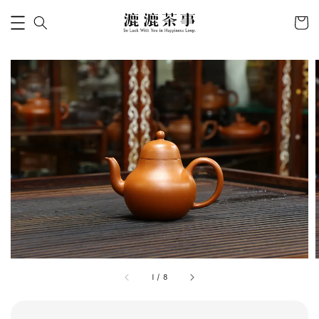
1
/
8