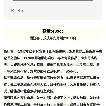
分享
容量:430cc
附證書，戊戌年九月製(2018年)
高紅雲
----1947年出身於宜興丁山陶藝世家，為原紫砂工藝廠高海庚
廠長之胞妹。1970年開始潛心紫砂，專攻傳統作品，有大哥高海
庚、大嫂周桂珍的悉心指導，練就了扎實深厚的手工制壺工底。數
十年來堅持不懈，對紫砂藝術孜孜以求，一絲不苟。
其光素器作品，線條精細流暢而飽含張力，結構周密嚴謹而法度從
容，做工精湛細緻而端莊大氣，既神韵古樸，又意趣生動。品茗把
玩，總能從中體察紫砂傳統之意韵。
面對喧囂的紫砂市場，她一心傾注於泥案之上，默默無聞，始終靜
心盡意地精工細做。壺品及人品，人壺如一，那些日日夜夜從她手