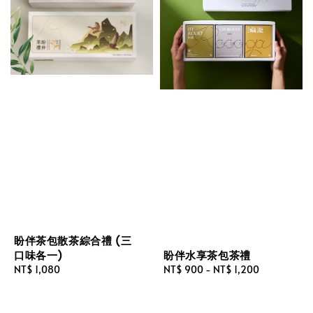
盼伴茶包散茶綜合禮 (三
盼伴水享茶包茶禮
口味各一)
Regular
NT$ 900
-
NT$ 1,200
Regular
NT$ 1,080
price
price