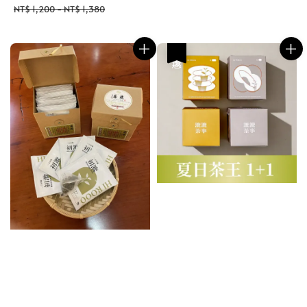
price
price
NT$ 1,200
-
NT$ 1,380
優惠