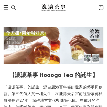
【漉漉茶事 Roooga Tea 的誕生】
「漉漉茶事」的誕生，源自鹿港百年糕餅世家的傳承與創
新。第五代傳人黃一栩先生，在鹿港天后宮前經營家傳糕
餅舖長達27年，深耕地方文化與味覺記憶。在歲月的淬
鍊中，他逐漸萌生一個念頭——為下一個百年事業開創新