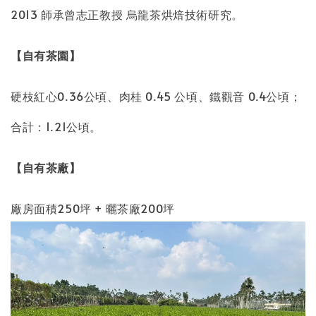
2013 師承曾志正教授 烏龍茶烘焙技術研究。
【自有茶園】
硬枝紅心0.36公頃、肉桂 0.45 公頃、鐵觀音 0.4公頃；
合計：1.21公頃。
【自有茶廠】
廠房
面積250坪 +
曬茶廠
200坪